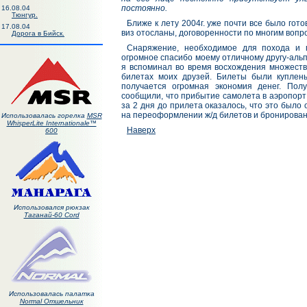
постоянно.
16.08.04
Тюнгур.
Ближе к лету 2004г. уже почти все было го
17.08.04
виз отосланы, договоренности по многим вопро
Дорога в Бийск.
Снаряжение, необходимое для похода и 
огромное спасибо моему отличному другу-аль
я вспоминал во время восхождения множество
билетах моих друзей. Билеты были куплены 
получается огромная экономия денег. По
сообщили, что прибытие самолета в аэропорт
за 2 дня до прилета оказалось, что это было
на переоформлении ж/д билетов и бронирова
Использовалась горелка
MSR
WhisperLite Internationale™
Наверх
600
Использовался рюкзак
Таганай-60 Cord
Использовалась палатка
Normal Отшельник