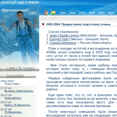
2004
2006
2007
2008
2009
2010
2003-2004. Предыстория, подготовка, планы.
Список участников:
1.
Jean-Claude Legros
(Жан-Клод) – Бельгия, Ay
2.
Evelyne Felix
(Эвелин) – Бельгия, Herve;
3.
Сергей Щетинин
– Россия, Новосибирск.
План о поездке на Алтай и восхождении на е
4506м, начал созревать еще в 2002 году, осе
«я»), устал от лесов и полей без единого хо
начал сильно скучать по горам и ледникам.
Мне стало интересно, какие районы при
которые любят горы, и, с помощью Интерн
описаний и фотографий такого района, как Го
Первые найденные фотографии были не
2003-2004
произвели некоторое впечатление на меня, 
Подготовка
Бельгии, которым я отослал лучшие и самы
27.07.04
района.
Встреча. Новосибирск.
Еще один плюс, это то, что, в принципе, 
28.07.04
Новосибирск.
можно почти без проблем (если конечно у вас
также есть еще популярное место для 
29.07.04
Бийск. ТК Манжерок.
рассматривался нами по многим причинам.
30.07.04
После некоторых совещаний, было реше
ТК Манжерок.
восхождения на Белуху уже на следующее лето
31.07.04