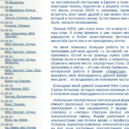
за нестабильной обстановки в Европе и Ази
ТК Манжерок.
некоторая боязнь перелетов, и решили отло
01.08.04
ТК Манжерок. Дорога.
что месяц отпуска 2003г я, например, пров
встретить всех своих друзей и как можно бо
02.08.04
Тюнгур. Кучерла. Треккинг.
которой я постоянно скучаю. Естественно мне в
было, прошло незабываемо.
03.08.04
Кучерла. Треккинг.
Осенью 2003г. уже стало ясно, что в августе
04.08.04
наш план. К этому времени я уже нашел мн
пер. Каратюрек. МАЦ
"Белуха".
маршрутов и более качественные фотогр
масштаба (хотя они и не пригодились почти).
05.08.04
МАЦ "Белуха". Отдых.
На меня ложилась большая работа по о
06.08.04
программы для моих друзей, т.к. ни связей, ни
МАЦ "Белуха". Сборы.
принимать гостей из-за границы нужно соб
07.08.04
приема была в новинку для меня, и пришлось
МАЦ "Белуха". Отдых.
Непогода.
обзвонить многие места: паспортные столы, О
программы и сметы – это уже более привычно,
08.08.04
МАЦ "Белуха". Снег. Общ.
интересной работе в фирме
«Туркестан»
(
выход.
выражать свою благодарность данной фирме и 
09.08.04
мне дали… но воздержусь во избежание часты
Выход на Томские.
Благодаря моей давней знакомой Юле Сапу
10.08.04
пер.Делоне. ББС.
Сергея Астахова, которые оказали огромную 
11.08.04
и получили наши благодарности и неплохое в
Белуха. Восхождение.
Небольшое отступление для описания фир
12.08.04
Имеют приличный, по современным меркам, 
Вниз. Томские.
предлагают и чем занимаются. У фирмы д
13.08.04
МАЦ "Белуха". Отдых.
г.Белухи) и «Актру» (Чуйские Белки), 
альпинистские смены. Фирма работает к
14.08.04
Вниз. ущ. Аккем.
альпинистами уже долгое время, и професс
Астахов, директор компании, относится к ра
15.08.04
ущ. Аккем. пер. Кузуяк.
на его лице постоянно присутствует ул