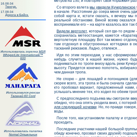
метров на 150, и повторяет свои «прыжки» раз
16.08.04
Тюнгур.
Со второго взлета
мы увидели Кучерлинское
в начале. Расстояние до озера меня очень удив
17.08.04
Дорога в Бийск.
собой карта и, кстати сказать, к вечеру мы
реальной обстановке. Виной всему оказался 
воспринимали его – на карте казалось все так 
Видели вертолет
, который сел где-то рядом
сохранилась метеостанция, кажется «Каратю
вертолетную площадку. Вот так можно отдохнут
там отдохнул в обустроенных коттеджах в о
тасканий рюкзаков. Ладно, отвлекся…
Использовалась горелка
MSR
Идя по этим переходам, у нас сформировало
WhisperLite Internationale™
600
нибудь случится в нашей жизни, нужно буд
подниматься по тропе внизу вдоль реки Кучерл
высоту. Придется конечно попотеть, взбираясь
чем данная тропа.
Не спорю – для лошадей и погонщиков (для 
скорее всего, эта тропа и была сначала сдела
кто пробовал вариант, предложенный нами,
услышать мнение тех, кто ходил по обеим тро
Использовался рюкзак
Таганай-60 Cord
С предпоследнего подъема мы смотрели вверх
обидно, что она опять уходила вниз, с потере
для следующей ночевки
. Но, по правде говоря
воды.
После того, как установили палатку и отдох
проходить.
Последние участники нашей большой группы (
Использовалась палатка
обиду конечно, прозвал своих друзей) подош
Normal Отшельник