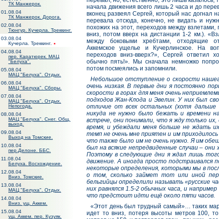
перевал, но, естественно, это лишь казалось, 
ТК Манжерок.
начала движения всего лишь 2 часа и до пере
01.08.04
вконец развеял Сергей, который нас догнал на
ТК Манжерок. Дорога.
перевала отсюда, конечно, не видать и нуж
02.08.04
похожих на этот, переходов между взлетами, 
Тюнгур. Кучерла. Треккинг.
вниз, потом вверх на дистанции 1-2 км.). «
03.08.04
между боковыми хребтами, отходящие от
Кучерла. Треккинг.
Аккемское ущелье и Кучерлинское. На во
04.08.04
переходов вниз-вверх?», Сергей ответил 
пер. Каратюрек. МАЦ
обычно пять!». Мы сначала немножко попро
"Белуха".
потом посмеялись и запомнили.
05.08.04
МАЦ "Белуха". Отдых.
Небольшое отступление о скорости нашег
06.08.04
очень низкая. В первые дни я постоянно пор
МАЦ "Белуха". Сборы.
скорости в горах для меня очень неприемлемы
07.08.04
подходов Жан-Клода и Эвелин. У них был сво
МАЦ "Белуха". Отдых.
Непогода.
отличие от всех остальных (хотя дальше 
никуда не нужно было бежать и времени н
08.08.04
МАЦ "Белуха". Снег. Общ.
встрече, они понимали, что я жду только их,
выход.
время, и убеждали меня больше не ждать их
09.08.04
темп не очень мне приятен и им приходилось 
Выход на Томские.
что также было им не очень нужно. Я им обе
10.08.04
был на всякие непредвиденные случаи – они
пер.Делоне. ББС.
Поэтому в следующие дни я ждал лишь того
11.08.04
движение. А иногда просто подстраивался п
Белуха. Восхождение.
некоторые определения, которыми мы в посл
12.08.04
о том, сколько займет тот или иной пер
Вниз. Томские.
бельгийцы определили называть «русские час
13.08.04
них равнялся 1.5-2 обычных часа, и наприме
МАЦ "Белуха". Отдых.
что предстоит идти ещё около пяти часов.
14.08.04
Вниз. ущ. Аккем.
«Этот день был трудный самый»… таких мар
15.08.04
идет то вниз, потеря высоты метров 100, т
ущ. Аккем. пер. Кузуяк.