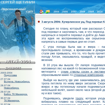
2004
2006
2007
2008
2009
2010
3 августа 2004г. Кучерлинское ущ. Под перевал 
Сегодня по плану, который нам рассказал 
под перевал и заночевать там, и что переход 
напрячься и перейти перевал и дойти до Аккем
эта идея не воспринималась как серьезная
напрягать в самые первые дни не стоит.
С утра погода была как и вчера – пас
проглядывало солнце, а временами и дождик
стали уже привыкать, что то, что было проч
погоду Алтая, оказывалось правдой, и виде
везение.
В 10 утра мы вышли. От лагеря поднимали
напоминал лес на какой-то безжизненной план
метеорита –
сухие стволы сосен и листве
2003-2004
образовывали какие-то
странные композиции
,
Подготовка
27.07.04
Выйдя на высоту, где уже заканчивались д
Встреча. Новосибирск.
тропа петляла по нему вверх зигзагом. Скор
28.07.04
вокруг, и мы потихоньку начали подниматьс
Новосибирск.
небольшой взлёт, занял около часа (второй д
29.07.04
ну и все такое).
Бийск. ТК Манжерок.
30.07.04
Поднявшись, увидели
тропу
, которая уход
ТК Манжерок.
взбиралась плавно на следующий взлет. К
31.07.04