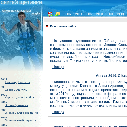
2004
2006
2007
2008
2009
2010
Все статьи сайта...
На данное путешествие в Тайланд нас 
своевременное предложение от Иванова Саши 
и больше, когда наши знакомые рассказывали 
советовали разные экскурсии и развлечения. 
вместе в декабре - как раз в Новосибирске
покупаться. Так мы и поступили - выбрали оте
Наверх
Август 2010. С К
2012
Планировали мы этот поход на озеро Ала-Ку
Тайланд, Паттайя
между ущельями Каракол и Алтын-Арашан, не
2010
ежегодно встречаемся, когда я приезжаю в Кир
Озеро Ала-Куль
этом 2010 году, когда я приезжал в феврале н
2010
Каракол, лыжная база
мы окончательно решили, что пойдем – хва
стабильный месяц, в плане погоды. Группа 
2009
Великобритания
веселых девчонок и мужчинок (мальчишки мы на
2009
Наверх
Виза в Великобританию
2008
Горнолыжный Каракол
2007