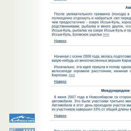
Ав
После увлекательного треккинга (похода) 
полноценно отдохнуть и набраться сил пере
чем предостаточно - озеро Иссык-Куль, хор
родственниками, рыбалка и много другое, чт
Иссык-Куль, рыбалка на озере Иссык-Куль и пр
Иссык-Куль, Боомское ущелье
>>>
Наверх
Начиная с осени 2006 года, велась подготовк
какую-нибудь из многочисленных вершин Карак
Изначально, эта идея пришла в голову одно
велосипеде огромное расстояние, начиная 
Киргизии.
>>>
Наверх
Международное р
8 июня 2007 года в Новосибирске со сторо
автомобили. Это были участники третьего м
Автомобили в этот день проходили участок м
из участников завершил 33% от общей длины 
Наверх