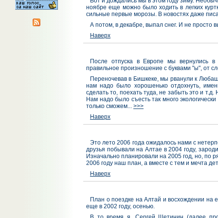
Вот и дождались мы в этом году зиму. Необыч
ноябре еще можно было ходить в легких куртк
сильные первые морозы. В новостях даже писа
А потом, в декабре, выпал снег. И не просто
Наверх
После отпуска в Европе мы вернулись в К
правильное произношение с буквами "ы", от сло
Переночевав в Бишкеке, мы рванули к Любаше
нам надо было хорошенько отдохнуть, именн
сделать то, поехать туда, не забыть это и т.д
Нам надо было съесть так много экологически 
только сможем...
>>>
Наверх
Это лето 2006 года ожидалось нами с нетерп
друзья побывали на Алтае в 2004 году, зарод
Изначально планировали на 2005 год, но, по ря
2006 году наш план, а вместе с тем и мечта де
Наверх
План о поездке на Алтай и восхождении на е
еще в 2002 году, осенью.
В то время я, Сергей Щетинин (далее про