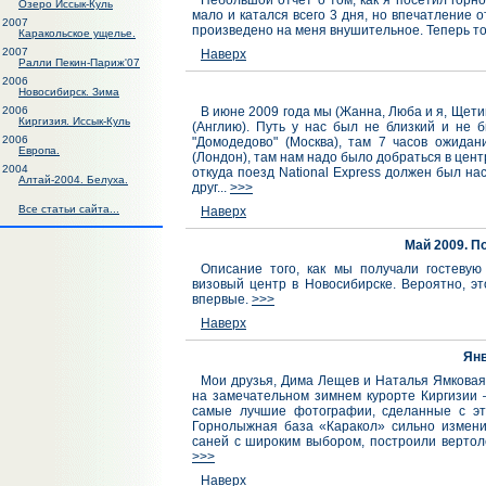
Небольшой отчет о том, как я посетил горн
Озеро Иссык-Куль
мало и катался всего 3 дня, но впечатление о
2007
произведено на меня внушительное. Теперь то
Каракольское ущелье.
2007
Наверх
Ралли Пекин-Париж'07
2006
Новосибирск. Зима
2006
В июне 2009 года мы (Жанна, Люба и я, Щети
Киргизия. Иссык-Куль
(Англию). Путь у нас был не близкий и не б
2006
"Домодедово" (Москва), там 7 часов ожидан
Европа.
(Лондон), там нам надо было добраться в цен
2004
откуда поезд National Express должен был нас
Алтай-2004. Белуха.
друг...
>>>
Все статьи сайта...
Наверх
Май 2009. П
Описание того, как мы получали гостевую
визовый центр в Новосибирске. Вероятно, эт
впервые.
>>>
Наверх
Янв
Мои друзья, Дима Лещев и Наталья Ямковая,
на замечательном зимнем курорте Киргизии 
самые лучшие фотографии, сделанные с эт
Горнолыжная база «Каракол» сильно изменил
саней с широким выбором, построили вертол
>>>
Наверх