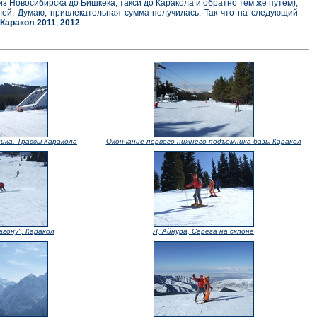
з Новосибирска до Бишкека, такси до Каракола и обратно тем же путем),
ей. Думаю, привлекательная сумма получилась. Так что на следующий
 Каракол
2011
,
2012
...
ика. Трассы Каракола
Окончание первого нижнего подъемника базы Каракол
агону", Каракол
Я, Айнура, Серега на склоне