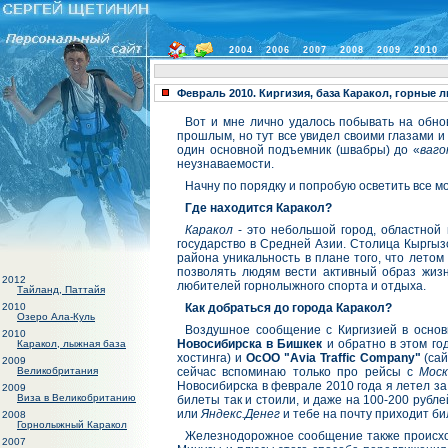
2004
2006
2007
2008
2009
2010
Февраль 2010. Киргизия, база Каракол, горные 
Вот и мне лично удалось побывать на обн
прошлым, но тут все увидел своими глазами и 
один основной подъемник (швабры) до «
ваго
неузнаваемости.
Начну по порядку и попробую осветить все м
Где находится Каракол?
Каракол
- это небольшой город, областной
государство в Средней Азии. Столица Кыргы
района уникальность в плане того, что летом
позволять людям вести активный образ жизн
2012
любителей горнолыжного спорта и отдыха.
Тайланд, Паттайя
2010
Как добраться до города Каракол?
Озеро Ала-Куль
Воздушное сообщение с Киргизией в осно
2010
Новосибирска в Бишкек
и обратно в этом го
Каракол, лыжная база
хостинга) и
ОсОО "Avia Traffic Company"
(са
2009
Великобритания
сейчас вспоминаю только про рейсы с
Мос
Новосибирска в феврале 2010 года я летел за
2009
Виза в Великобританию
билеты так и стоили, и даже на 100-200 рубл
или
Яндекс.Денег
и тебе на почту приходит бил
2008
Горнолыжный Каракол
Железнодорожное сообщение также происход
2007