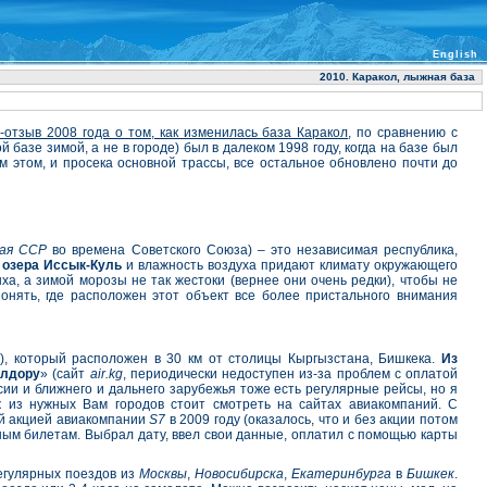
English
2010. Каракол, лыжная база
-отзыв 2008 года о том, как изменилась база Каракол
, по сравнению с
базе зимой, а не в городе) был в далеком 1998 году, когда на базе был
м этом, и просека основной трассы, все остальное обновлено почти до
кая ССР
во времена Советского Союза) – это независимая республика,
у
озера Иссык-Куль
и влажность воздуха придают климату окружающего
а, а зимой морозы не так жестоки (вернее они очень редки), чтобы не
онять, где расположен этот объект все более пристального внимания
g
), который расположен в 30 км от столицы Кыргызстана, Бишкека.
Из
олдору
» (сайт
air.kg
, периодически недоступен из-за проблем с оплатой
ссии и ближнего и дальнего зарубежья тоже есть регулярные рейсы, но я
к
из нужных Вам городов стоит смотреть на сайтах авиакомпаний. С
ей акцией авиакомпании
S7
в 2009 году (оказалось, что и без акции потом
нным билетам. Выбрал дату, ввел свои данные, оплатил с помощью карты
регулярных поездов из
Москвы
,
Новосибирска
,
Екатеринбурга
в
Бишкек
.