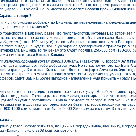
чевидны, чего только стоит более долгое время путешествия - 2-3 дня на п
нее время границы почти сглаживаются (особенно во время различных а
плацкарте 2300 рублей. Цена билета на
самолет Новосибирск – Бишкек
3900 
 Каракола теперь?
 и я с их помощью добрался до Бишкека, где переночевав, на следующий день 
ов для помощи со встречей?
 транспорта в Каракол, разве что полк таксистов, который Вас встречает 
то, но, естественно за цену, которая превышает обычную в разы. Даже, если В
од
Каракол
(а это 400 км пути), то есть большая вероятность, что Вас прос
от этого выгоды не будет. Лучше уж заранее договориться о
трансфере в Ка
автовокзала Бишкека, то по ценам это будет порядка 250-300 сом (170-200 ру
сом за место в
такси Бишкек-Каракол
.
или
железнодорожный вокзал города Алматы
(Казахстан). С городом
Алмат
олучается выгоднее, чтобы добраться туда. Но тогда, после того, как Вы в
Ал
ением границы Казахстан-Кыргызстан. Да и трансфер с Алматы выйдет подоро
 время, как трансфер Алматы-Каракол будет стоить уже 4600 рублей). Так что
ансферов, дадут Вам наиболее выгодное направление куда прибыть – сразу в
Б
живление в плане предоставления гостиничных услуг. В любом районе города
ыть не должно. Гостиницы, гостевые дома, квартиры – все это в широком 
е рублей в сутки в гостиницах. Обычно предлагают завтраки, включенные 
ни заказывать доставку до горнолыжной базы, т.к. город находится на расс
, 900-1000 сом за микроавтобус до 2000-2500 сом за вахтовку. За эту цену В
ракол.
рямо у трасс. Можно жить там, но цены на порядок выше, чем внизу,
в город
ица «Каприз» - около 230$ (завтрак включен).