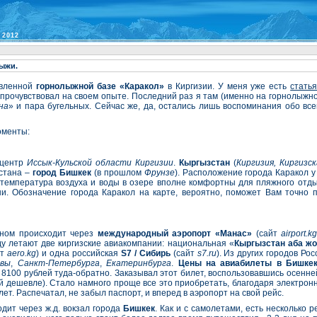
2012
лыжи.
овленной
горнолыжной базе «Каракол»
в Киргизии. У меня уже есть
статья
прочувствовал на своем опыте. Последний раз я там (именно на горнолыжной 
на
» и пара бугельных. Сейчас же, да, остались лишь воспоминания обо все
оменты:
 центр
Иссык-Кульской области Киргизии
.
Кыргызстан
(
Киргизия, Киргизс
зстана –
город Бишкек
(в прошлом
Фрунзе
). Расположение города Каракол 
 температура воздуха и воды в озере вполне комфортны для пляжного отдых
и. Обозначение города Каракол на карте, вероятно, поможет Вам точно п
вном происходит через
международный аэропорт «Манас»
(сайт
airport.k
ду летают две киргизские авиакомпании: национальная «
Кыргызстан аба ж
йт
aero.kg
) и одна российская
S7 / Сибирь
(сайт
s7.ru
). Из других городов Ро
квы
,
Санкт-Петербурга
,
Екатеринбурга
.
Цены на авиабилеты в Бишке
 8100 рублей туда-обратно. Заказывал этот билет, воспользовавшись осенн
ей дешевле). Стало намного проще все это приобретать, благодаря электро
ет. Распечатал, не забыл паспорт, и вперед в аэропорт на свой рейс.
ит через ж.д. вокзал города
Бишкек
. Как и с самолетами, есть несколько 