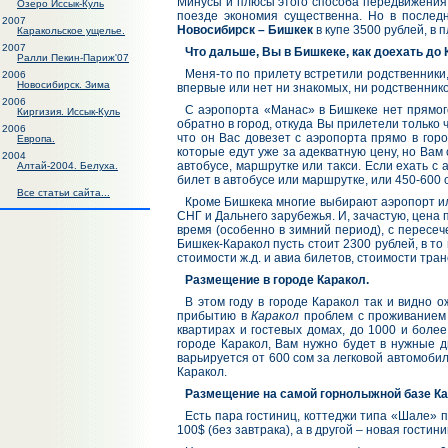
Минусы и плюсы этого способа передвижения о
Озеро Иссык-Куль
поезде экономия существенна. Но в послед
2007
Новосибирск – Бишкек
в купе 3500 рублей, в 
Каракольское ущелье.
2007
Что дальше, Вы в Бишкеке, как доехать до
Ралли Пекин-Париж'07
Меня-то по прилету встретили родственники,
2006
Новосибирск. Зима
впервые или нет ни знакомых, ни родственник
2006
С аэропорта «Манас» в Бишкеке нет прямого
Киргизия. Иссык-Куль
обратно в город, откуда Вы прилетели только ч
2006
что он Вас довезет с аэропорта прямо в гор
Европа.
которые едут уже за адекватную цену, но Вам 
2004
автобусе, маршрутке или такси. Если ехать с 
Алтай-2004. Белуха.
билет в автобусе или маршрутке, или 450-600 
Все статьи сайта...
Кроме Бишкека многие выбирают аэропорт 
СНГ и Дальнего зарубежья. И, зачастую, цена п
время (особенно в зимний период), с пересеч
Бишкек-Каракол пусть стоит 2300 рублей, в то
стоимости ж.д. и авиа билетов, стоимости тр
Размещение в городе Каракол.
В этом году в городе Каракол так и видно о
прибытию в
Каракол
проблем с проживанием б
квартирах и гостевых домах, до 1000 и боле
городе Каракол, Вам нужно будет в нужные д
варьируется от 600 сом за легковой автомобиль
Каракол.
Размещение на самой горнолыжной базе Ка
Есть пара гостиниц, коттеджи типа «Шале» п
100$ (без завтрака), а в другой – новая гостин