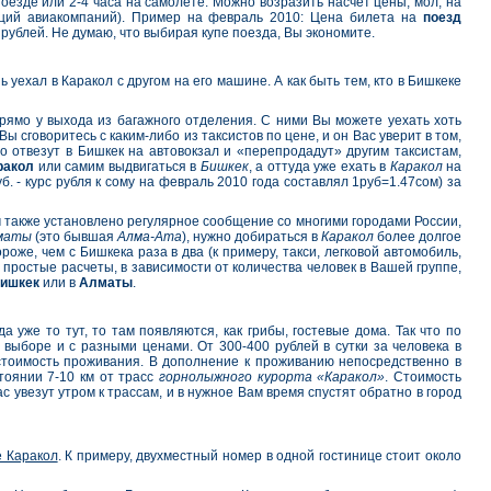
оезде или 2-4 часа на самолете. Можно возразить насчет цены, мол, на
кций авиакомпаний). Пример на февраль 2010: Цена билета на
поезд
рублей. Не думаю, что выбирая купе поезда, Вы экономите.
уехал в Каракол с другом на его машине. А как быть тем, кто в Бишкеке
прямо у выхода из багажного отделения. С ними Вы можете уехать хоть
ы сговоритесь с каким-либо из таксистов по цене, и он Вас уверит в том,
то отвезут в Бишкек на автовокзал и «перепродадут» другим таксистам,
ракол
или самим выдвигаться в
Бишкек
, а оттуда уже ехать в
Каракол
на
б. - курс рубля к сому на февраль 2010 года составлял 1руб=1.47сом) за
ы
также установлено регулярное сообщение со многими городами России,
маты
(это бывшая
Алма-Ата
), нужно добираться в
Каракол
более долгое
же, чем с Бишкека раза в два (к примеру, такси, легковой автомобиль,
, простые расчеты, в зависимости от количества человек в Вашей группе,
ишкек
или в
Алматы
.
 уже то тут, то там появляются, как грибы, гостевые дома. Так что по
выборе и с разными ценами. От 300-400 рублей в сутки за человека в
в стоимость проживания. В дополнение к проживанию непосредственно в
тоянии 7-10 км от трасс
горнолыжного курорта «Каракол»
. Стоимость
ас увезут утром к трассам, и в нужное Вам время спустят обратно в город
е Каракол
. К примеру, двухместный номер в одной гостинице стоит около