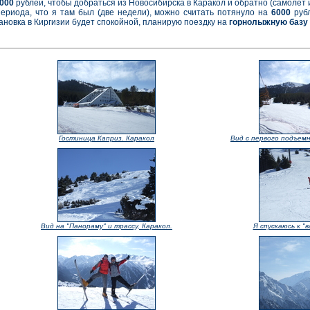
000
рублей, чтобы добраться из Новосибирска в Каракол и обратно (самолет и
ериода, что я там был (две недели), можно считать потянуло на
6000
рубл
ановка в Киргизии будет спокойной, планирую поездку на
горнолыжную базу
Гостиница Каприз. Каракол
Вид с первого подъемн
Вид на "Панораму" и трассу, Каракол.
Я спускаюсь к "в