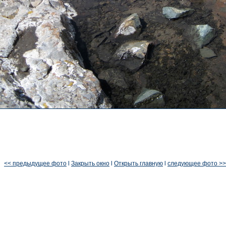
<< предыдущее фото
l
Закрыть окно
l
Открыть главную
l
следующее фото >>