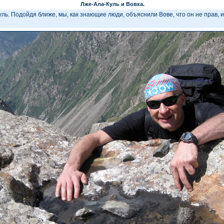
Лже-Ала-Куль и Вовка.
ь. Подойдя ближе, мы, как знающие люди, объяснили Вове, что он не прав, и