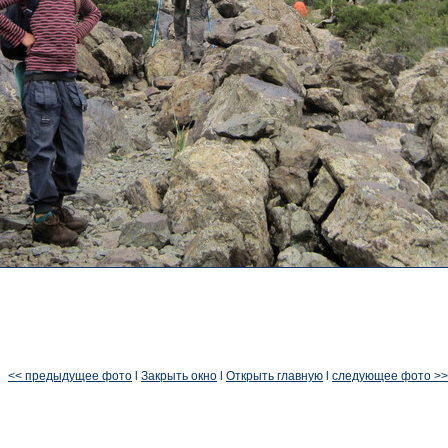
<< предыдущее фото
l
Закрыть окно
l
Открыть главную
l
следующее фото >>